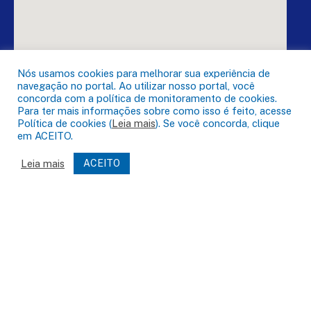
Nós usamos cookies para melhorar sua experiência de
navegação no portal. Ao utilizar nosso portal, você
concorda com a política de monitoramento de cookies.
Para ter mais informações sobre como isso é feito, acesse
Política de cookies (
Leia mais
). Se você concorda, clique
em ACEITO.
DESENVOLVIDO POR CR2
Leia mais
ACEITO
Muito mais que
criar site
ou
sistema para prefeituras
!
Realizamos uma
assessoria
completa, onde garantimos em
contrato que todas as exigências das
leis de transparência
pública
serão atendidas.