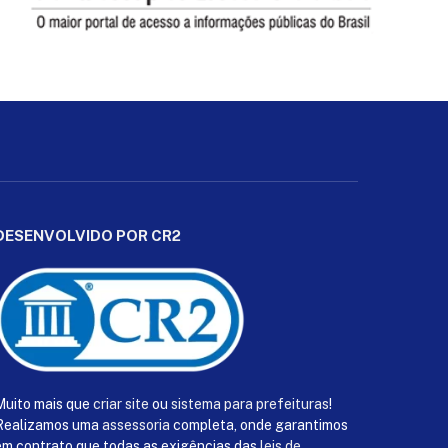
DESENVOLVIDO POR CR2
Muito mais que
criar site
ou
sistema para prefeituras
!
Realizamos uma
assessoria
completa, onde garantimos
em contrato que todas as exigências das
leis de