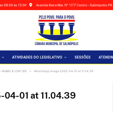
as 08:00 às 13:00
Avenida Beira Mar, Nº 1117 Centro – Salinópolis-PA
ATIVIDADES DO LEGISLATIVO
SESSÕES
ATENDI
»
– RUMO À COP-30!
WhatsApp Image 2025-04-01 at 11.04.39
04-01 at 11.04.39