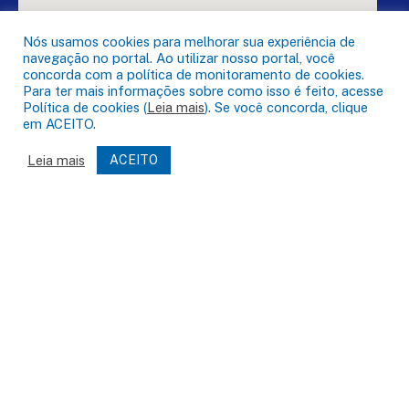
Nós usamos cookies para melhorar sua experiência de
navegação no portal. Ao utilizar nosso portal, você
concorda com a política de monitoramento de cookies.
Para ter mais informações sobre como isso é feito, acesse
Política de cookies (
Leia mais
). Se você concorda, clique
em ACEITO.
DESENVOLVIDO POR CR2
Leia mais
ACEITO
Muito mais que
criar site
ou
sistema para prefeituras
!
Realizamos uma
assessoria
completa, onde garantimos em
contrato que todas as exigências das
leis de transparência
pública
serão atendidas.
Conheça o
PNTP
e o
Radar da Transparência Pública