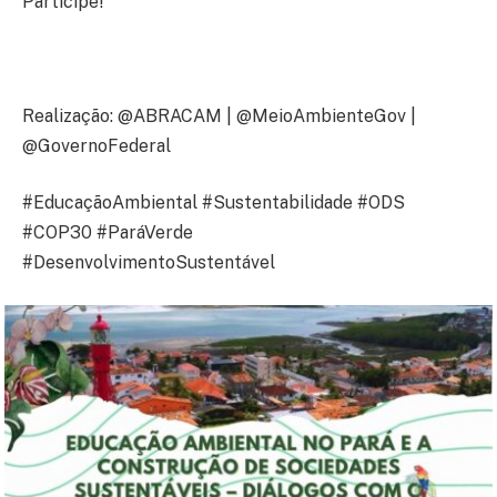
Participe!
Realização: @ABRACAM | @MeioAmbienteGov |
@GovernoFederal
#EducaçãoAmbiental #Sustentabilidade #ODS
#COP30 #ParáVerde
#DesenvolvimentoSustentável