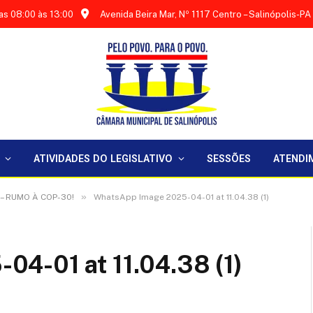
as 08:00 às 13:00
Avenida Beira Mar, Nº 1117 Centro – Salinópolis-PA
ATIVIDADES DO LEGISLATIVO
SESSÕES
ATENDI
»
– RUMO À COP-30!
WhatsApp Image 2025-04-01 at 11.04.38 (1)
4-01 at 11.04.38 (1)