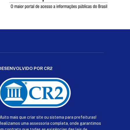
DESENVOLVIDO POR CR2
Muito mais que
criar site
ou
sistema para prefeituras
!
Realizamos uma
assessoria
completa, onde garantimos
em contrato que todas as exigências das
leis de