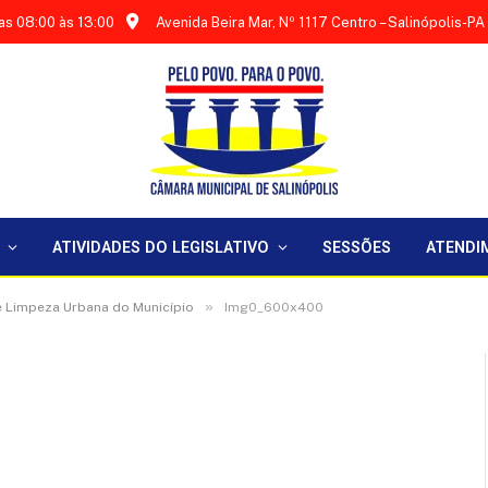
as 08:00 às 13:00
Avenida Beira Mar, Nº 1117 Centro – Salinópolis-PA
ATIVIDADES DO LEGISLATIVO
SESSÕES
ATENDI
»
e Limpeza Urbana do Município
Img0_600x400