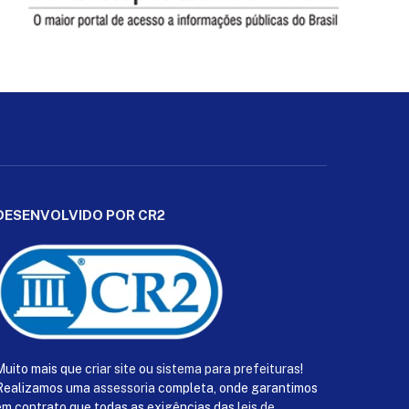
DESENVOLVIDO POR CR2
Muito mais que
criar site
ou
sistema para prefeituras
!
Realizamos uma
assessoria
completa, onde garantimos
em contrato que todas as exigências das
leis de