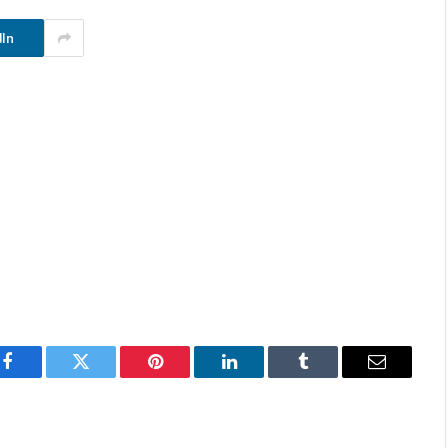
dIn
Facebook
Twitter
Pinterest
LinkedIn
Tumblr
Email