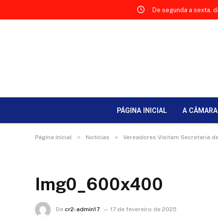
De segunda a sexta, d
PÁGINA INICIAL
A CÂMARA
»
»
Página Inicial
Notícias
Vereadores Visitam Secretaria d
Img0_600x400
De
cr2-admin17
17 de fevereiro de 2025