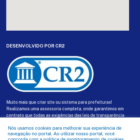
DESENVOLVIDO POR CR2
Muito mais que
criar site
ou
sistema para prefeituras
!
Realizamos uma
assessoria
completa, onde garantimos em
contrato que todas as exigências das
leis de transparência
pública
serão atendidas.
Nós usamos cookies para melhorar sua experiência de
navegação no portal. Ao utilizar nosso portal, você
Conheça o
PNTP
e o
Radar da Transparência Pública
concorda com a política de monitoramento de cookies.