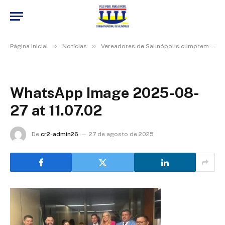
»
»
Página Inicial
Notícias
Vereadores de Salinópolis cumprem agenda institucional em Brasília em busca de recursos
WhatsApp Image 2025-08-
27 at 11.07.02
De
cr2-admin26
27 de agosto de 2025