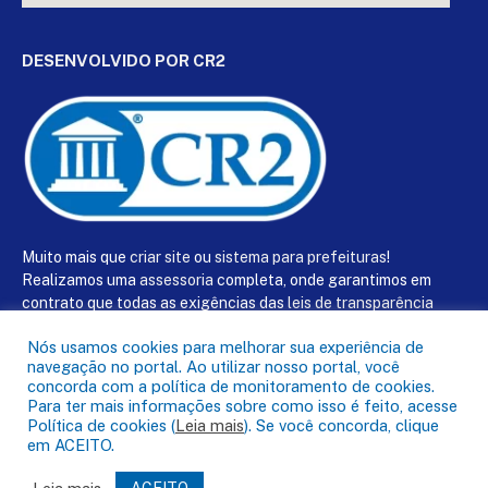
DESENVOLVIDO POR CR2
Muito mais que
criar site
ou
sistema para prefeituras
!
Realizamos uma
assessoria
completa, onde garantimos em
contrato que todas as exigências das
leis de transparência
pública
serão atendidas.
Nós usamos cookies para melhorar sua experiência de
navegação no portal. Ao utilizar nosso portal, você
Conheça o
PNTP
e o
Radar da Transparência Pública
concorda com a política de monitoramento de cookies.
Para ter mais informações sobre como isso é feito, acesse
Política de cookies (
Leia mais
). Se você concorda, clique
em ACEITO.
Todos os direitos reservados a Câmara Municipal de Salinópolis