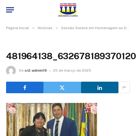
»
»
Página Inicial
Notícias
Sessão Solene em Homenagem ao Dia Internacional da Mulher
481964138_63267818937012
De
cr2-admin19
25 de março de 2025