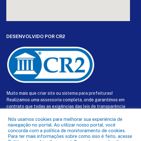
DESENVOLVIDO POR CR2
Muito mais que
criar site
ou
sistema para prefeituras
!
Realizamos uma
assessoria
completa, onde garantimos em
contrato que todas as exigências das
leis de transparência
pública
serão atendidas.
Nós usamos cookies para melhorar sua experiência de
navegação no portal. Ao utilizar nosso portal, você
Conheça o
PNTP
e o
Radar da Transparência Pública
concorda com a política de monitoramento de cookies.
Para ter mais informações sobre como isso é feito, acesse