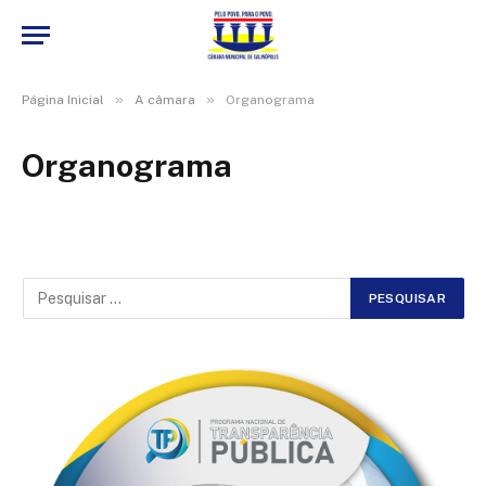
»
»
Página Inicial
A câmara
Organograma
Organograma